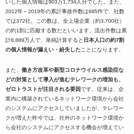
いした個人情報は903万1,734人分でした。また、
2012年～2019年の累計事故件数は685件で、社数
では372社。この数は、全上場企業（約3,700社）
の約1割に匹敵する数だといいます。流出件数は累
計8,889万人で、単純計算すると
日本人口の約7割
の個人情報が漏えい・紛失した
ことになります。
また、
働き方改革や新型コロナウイルス感染症な
どの対策として導入が進むテレワークの増加も、
ゼロトラストが注目される要因
です。従来は、企
業内に構築されているネットワーク環境から会社
のシステムにアクセスしていましたが、テレワー
クが増えた昨今では、社外のネットワーク環境か
ら会社のシステムにアクセスする機会が増えてい