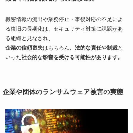
機密情報の流出や業務停止・事後対応の不足によ
る復旧の長期化は、セキュリティ対策に課題があ
る組織と見なされ、
企業の信頼喪失
はもちろん、
法的な責任
や
制裁
と
いった
社会的な影響を受ける可能性があります。
企業や団体のランサムウェア被害の実態