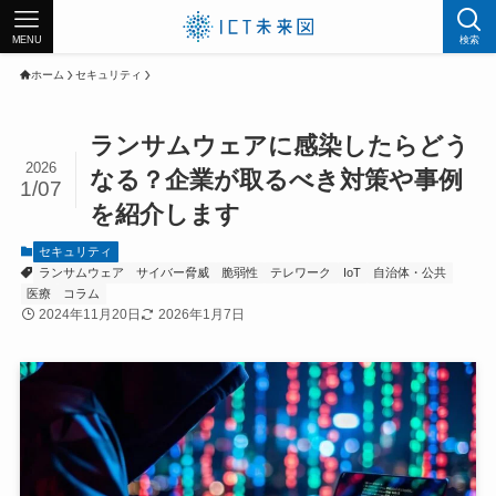
MENU
検索
ホーム
セキュリティ
ランサムウェアに感染したらどう
2026
なる？企業が取るべき対策や事例
1/07
を紹介します
セキュリティ
ランサムウェア
サイバー脅威
脆弱性
テレワーク
IoT
自治体・公共
医療
コラム
2024年11月20日
2026年1月7日