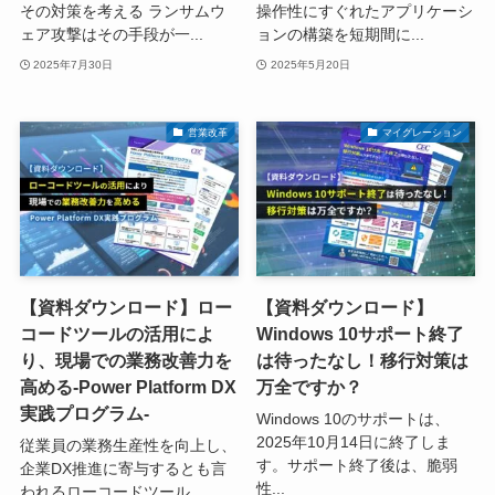
その対策を考える ランサムウ
操作性にすぐれたアプリケーシ
ェア攻撃はその手段が一...
ョンの構築を短期間に...
2025年7月30日
2025年5月20日
営業改革
マイグレーション
【資料ダウンロード】ロー
【資料ダウンロード】
コードツールの活用によ
Windows 10サポート終了
り、現場での業務改善力を
は待ったなし！移行対策は
高める-Power Platform DX
万全ですか？
実践プログラム-
Windows 10のサポートは、
2025年10月14日に終了しま
従業員の業務生産性を向上し、
す。サポート終了後は、脆弱
企業DX推進に寄与するとも言
性...
われるローコードツール...