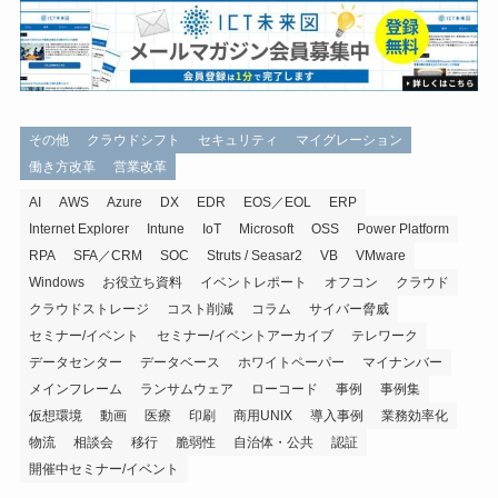
その他
クラウドシフト
セキュリティ
マイグレーション
働き方改革
営業改革
AI
AWS
Azure
DX
EDR
EOS／EOL
ERP
Internet Explorer
Intune
IoT
Microsoft
OSS
Power Platform
RPA
SFA／CRM
SOC
Struts / Seasar2
VB
VMware
Windows
お役立ち資料
イベントレポート
オフコン
クラウド
クラウドストレージ
コスト削減
コラム
サイバー脅威
セミナー/イベント
セミナー/イベントアーカイブ
テレワーク
データセンター
データベース
ホワイトペーパー
マイナンバー
メインフレーム
ランサムウェア
ローコード
事例
事例集
仮想環境
動画
医療
印刷
商用UNIX
導入事例
業務効率化
物流
相談会
移行
脆弱性
自治体・公共
認証
開催中セミナー/イベント