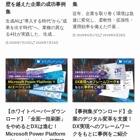
壁を越えた企業の成功事例
集
集
近年、企業を取り巻く環境は急
速に変化し、柔軟性・拡張性・
生成AIは"導入する時代"から"成
運用効率を備えたIT基...
果を出す時代"へ。業種の異な
る4社が実践した、生成...
2026年6月17日
2026年6月29日
2026年7月15日
2026年7月24日
マイグレーション
その他
【ホワイトペーパーダウン
【事例集ダウンロード】企
ロード】「全面一括刷新」
業のデジタル変革を支援！
をやめるとDXは進む！
DX実現へのフレームワー
Microsoft Power Platform
クをもとに事例をご紹介