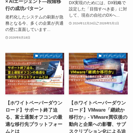
× AIエージェント―段階移
DX実現のためには、DX戦略で
行の成功パターン
設定した「目指すべき姿」に対
して、現在の自社のDXへ...
老朽化したシステムの刷新が急
務となる今、多くの企業が共通
2024年12月24日
2026年5月1日
の壁に直面しています...
2026年6月18日
マイグレーション
マイグレーション
【ホワイトペーパーダウン
【ホワイトペーパーダウン
ロード】サポート終了迫
ロード】VMware「継続か
る、富士通製オフコンの最
移行か」- VMware買収後の
適な移行先プラットフォー
動向と企業への影響、サブ
ムとは
スクリプション化による迫