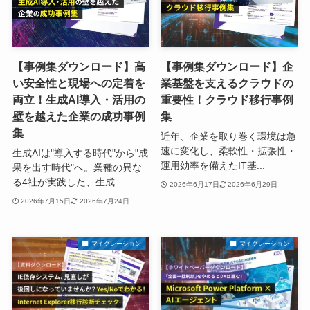
【事例集ダウンロード】高
【事例集ダウンロード】企
い安全性と現場への定着を
業基盤を支えるクラウドの
両立！生成AI導入・活用の
重要性！クラウド移行事例
壁を越えた企業の成功事例
集
集
近年、企業を取り巻く環境は急
速に変化し、柔軟性・拡張性・
生成AIは"導入する時代"から"成
運用効率を備えたIT基...
果を出す時代"へ。業種の異な
る4社が実践した、生成...
2026年6月17日
2026年6月29日
2026年7月15日
2026年7月24日
マイグレーション
マイグレーション