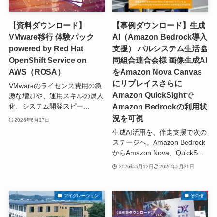
【資料ダウンロード】
【事例ダウンロード】生成
VMware移行 体験パック
AI（Amazon Bedrock導入
powered by Red Hat
支援） パルシステム生活協
OpenShift Service on
同組合連合会様 画像生成AI
AWS（ROSA）
をAmazon Nova Canvas
にリプレイスさらに
VMwareのライセンス費用の急
Amazon QuickSightで
激な増加や、運用スキルの属人
Amazon Bedrockの利用状
化、システム開発スピー...
況を可視
2026年6月17日
生成AI活用を、伴走支援で次の
ステージへ。Amazon Bedrock
からAmazon Nova、QuickS...
2026年5月12日
2026年5月31日
マイグレーション
その他