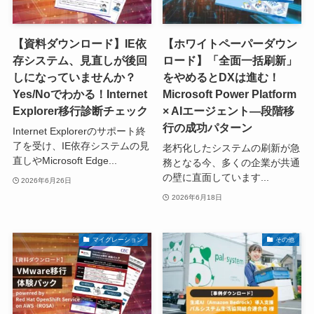
【資料ダウンロード】IE依
【ホワイトペーパーダウン
存システム、見直しが後回
ロード】「全面一括刷新」
しになっていませんか？
をやめるとDXは進む！
Yes/Noでわかる！Internet
Microsoft Power Platform
Explorer移行診断チェック
× AIエージェント―段階移
行の成功パターン
Internet Explorerのサポート終
了を受け、IE依存システムの見
老朽化したシステムの刷新が急
直しやMicrosoft Edge...
務となる今、多くの企業が共通
の壁に直面しています...
2026年6月26日
2026年6月18日
マイグレーション
その他