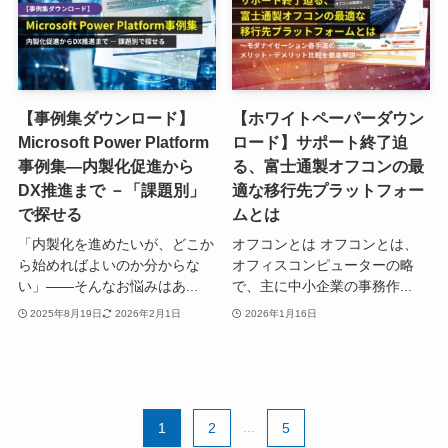
【事例集ダウンロード】
【ホワイトペーパーダウン
Microsoft Power Platform
ロード】サポート終了迫
事例集―内製化促進から
る、富士通製オフコンの最
DX推進まで －「課題別」
適な移行先プラットフォー
で探せる
ムとは
「内製化を進めたいが、どこか
オフコンとは オフコンとは、
ら始めればよいのか分からな
オフィスコンピューターの略
い」――そんなお悩みはあ...
で、主に中小企業の事務作...
2025年8月19日
2026年2月1日
2026年1月16日
1
2
...
5