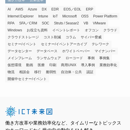
働き方改革
営業改革
AI
AWS
Azure
DX
EDR
EOS／EOL
ERP
Internet Explorer
Intune
IoT
Microsoft
OSS
Power Platform
RPA
SFA／CRM
SOC
Struts / Seasar2
VB
VMware
Windows
お役立ち資料
イベントレポート
オフコン
クラウド
クラウドストレージ
コスト削減
コラム
サイバー脅威
セミナー/イベント
セミナー/イベントアーカイブ
テレワーク
データセンター
データベース
ホワイトペーパー
マイナンバー
メインフレーム
ランサムウェア
ローコード
事例
事例集
仮想環境
動画
医療
印刷
商用UNIX
導入事例
業務効率化
物流
相談会
移行
脆弱性
自治体・公共
認証
開催中セミナー/イベント
働き方改革や業務効率化など、タイムリーなトピックス
やキーワードから世の中の動向をひも解き、