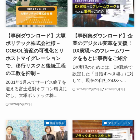
【事例ダウンロード】大塚
【事例集ダウンロード】企
ポリテック株式会社様 –
業のデジタル変革を支援！
COBOL資産の可視化とリ
DX実現へのフレームワー
ホストマイグレーション
クをもとに事例をご紹介
で、移行リスクと後続工程
DX実現のためには、DX戦略で
の工数を抑制 –
設定した「目指すべき姿」に対
して、現在の自社のDXへ...
2031年3月末でサービス終了を
迎える富士通製オフコン環境に
2024年12月24日
2026年5月1日
対し、大塚ポリテック株...
2026年5月27日
働き方改革
マイグレーション