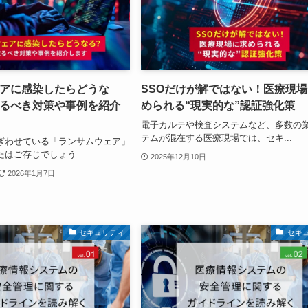
アに感染したらどうな
SSOだけが解ではない！医療現
るべき対策や事例を紹介
められる“現実的な”認証強化策
電子カルテや検査システムなど、多数の
テムが混在する医療現場では、セキ...
ぎわせている「ランサムウェア」
はご存じでしょう...
2025年12月10日
2026年1月7日
セキュリティ
セキ