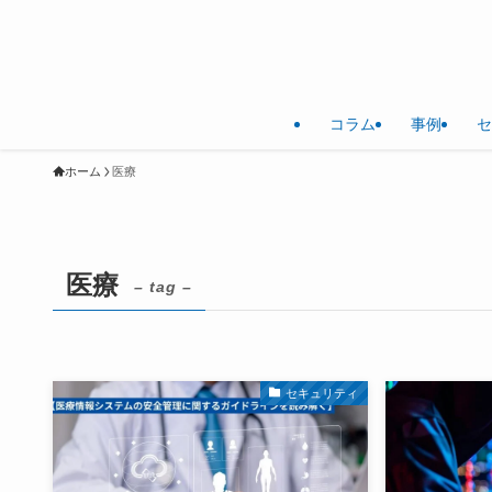
コラム
事例
セ
ホーム
医療
医療
– tag –
セキュリティ