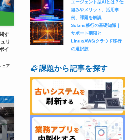
エージェント型AIとは？仕
組みやメリット、活用事
例、課題を解説
Solaris移行の基礎知識｜
サポート期限と
関す
Linux/AWS/クラウド移行
キュリ
の選択肢
ポイ
ウェア
課題から記事を探す
ュリティ