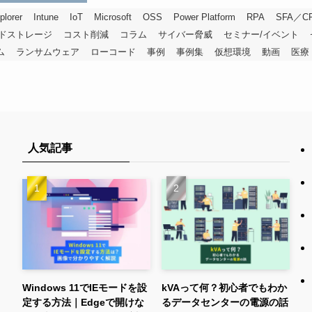
plorer
Intune
IoT
Microsoft
OSS
Power Platform
RPA
SFA／C
ドストレージ
コスト削減
コラム
サイバー脅威
セミナー/イベント
ム
ランサムウェア
ローコード
事例
事例集
仮想環境
動画
医療
人気記事
Windows 11でIEモードを設
kVAって何？初心者でもわか
定する方法｜Edgeで開けな
るデータセンターの電源の話