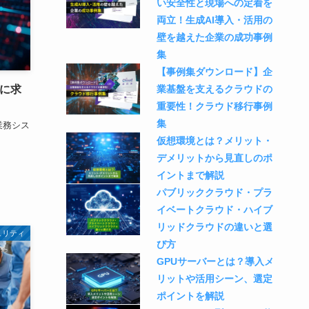
い安全性と現場への定着を
両立！生成AI導入・活用の
壁を越えた企業の成功事例
集
【事例集ダウンロード】企
場に求
業基盤を支えるクラウドの
重要性！クラウド移行事例
集
業務シス
仮想環境とは？メリット・
デメリットから見直しのポ
イントまで解説
パブリッククラウド・プラ
イベートクラウド・ハイブ
リッドクラウドの違いと選
ュリティ
び方
GPUサーバーとは？導入メ
リットや活用シーン、選定
ポイントを解説