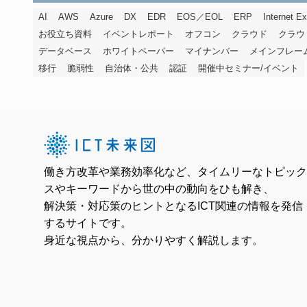
AI
AWS
Azure
DX
EDR
EOS／EOL
ERP
Internet Ex
お役立ち資料
イベントレポート
オフコン
クラウド
クラウ
データベース
ホワイトペーパー
マイナンバー
メインフレー
移行
脆弱性
自治体・公共
認証
開催中セミナー/イベント
働き方改革や業務効率化など、タイムリーなトピック
スやキーワードから世の中の動向をひも解き、
解決策・対応策のヒントとなるICT関連の情報を発信
するサイトです。
身近な視点から、分かりやすく解説します。