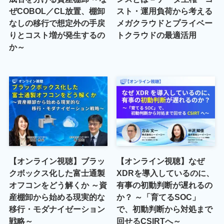
ぜCOBOL／CL放置、棚卸
スト・運用負荷から考える
なしの移行で想定外の手戻
メガクラウドとプライベー
りとコスト増が発生するの
トクラウドの最適活用
か～
【オンライン視聴】ブラッ
【オンライン視聴】なぜ
クボックス化した富士通製
XDRを導入しているのに、
オフコンをどう解くか ～資
有事の初動判断が遅れるの
産棚卸から始める現実的な
か？ ～「育てるSOC」
移行・モダナイゼーション
で、初動判断から対処まで
戦略～
回せるCSIRTへ～