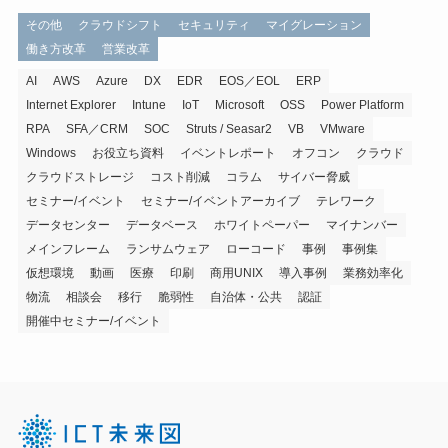
その他
クラウドシフト
セキュリティ
マイグレーション
働き方改革
営業改革
AI
AWS
Azure
DX
EDR
EOS／EOL
ERP
Internet Explorer
Intune
IoT
Microsoft
OSS
Power Platform
RPA
SFA／CRM
SOC
Struts / Seasar2
VB
VMware
Windows
お役立ち資料
イベントレポート
オフコン
クラウド
クラウドストレージ
コスト削減
コラム
サイバー脅威
セミナー/イベント
セミナー/イベントアーカイブ
テレワーク
データセンター
データベース
ホワイトペーパー
マイナンバー
メインフレーム
ランサムウェア
ローコード
事例
事例集
仮想環境
動画
医療
印刷
商用UNIX
導入事例
業務効率化
物流
相談会
移行
脆弱性
自治体・公共
認証
開催中セミナー/イベント