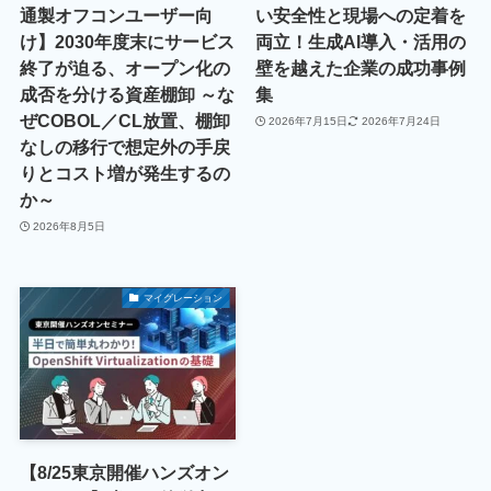
通製オフコンユーザー向
い安全性と現場への定着を
け】2030年度末にサービス
両立！生成AI導入・活用の
終了が迫る、オープン化の
壁を越えた企業の成功事例
成否を分ける資産棚卸 ～な
集
ぜCOBOL／CL放置、棚卸
2026年7月15日
2026年7月24日
なしの移行で想定外の手戻
りとコスト増が発生するの
か～
2026年8月5日
マイグレーション
【8/25東京開催ハンズオン