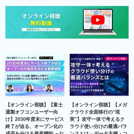
【オンライン視聴】【富士
【オンライン視聴】【メガ
通製オフコンユーザー向
クラウド全面移行の“現
け】2030年度末にサービス
実”】攻守一体で考えるク
終了が迫る、オープン化の
ラウド使い分けの最適バラ
成否を分ける資産棚卸 ～な
ンスとは – データ主権・コ