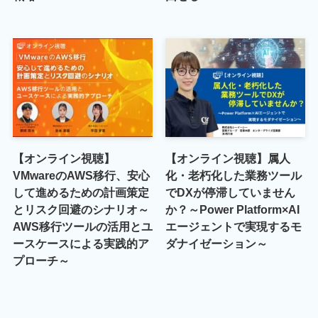
【オンライン視聴】
【オンライン視聴】属人
VMwareのAWS移行、安心
化・老朽化した業務ツール
して進めるための計画策定
でDXが停滞していません
とリスク回避のシナリオ～
か？～Power Platform×AI
AWS移行ツールの活用とユ
エージェントで実現するモ
ースケースによる実践的ア
ダナイゼーション～
プローチ～