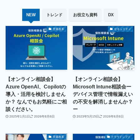
NEW
トレンド
お役立ち資料
DX
営業改革
セキュリティ
【オンライン相談会】
【オンライン相談会】
Azure OpenAI、Copilotの
Microsoft Intune相談会ー
導入・活用を検討しません
デバイス管理で情報漏えい
か？ なんでもお気軽にご相
の不安を解消しませんか？
談ください。
ー
2025年1月1日
2026年8月6日
2023年5月15日
2026年8月6日
営業改革
クラウドシフト