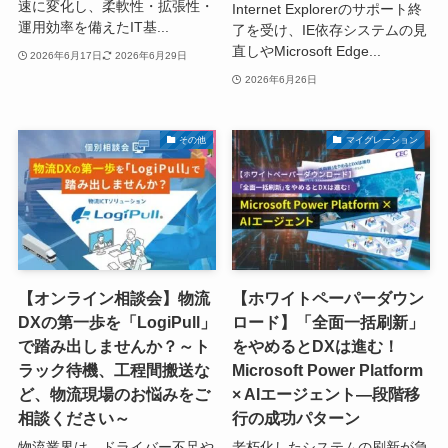
速に変化し、柔軟性・拡張性・
Internet Explorerのサポート終
運用効率を備えたIT基...
了を受け、IE依存システムの見
直しやMicrosoft Edge...
2026年6月17日
2026年6月29日
2026年6月26日
その他
マイグレーション
【オンライン相談会】物流
【ホワイトペーパーダウン
DXの第一歩を「LogiPull」
ロード】「全面一括刷新」
で踏み出しませんか？～ト
をやめるとDXは進む！
ラック待機、工程間搬送な
Microsoft Power Platform
ど、物流現場のお悩みをご
× AIエージェント―段階移
相談ください～
行の成功パターン
物流業界は、ドライバー不足や
老朽化したシステムの刷新が急