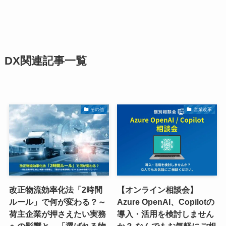
DX関連記事一覧
その他
営業改革
改正物流効率化法「2時間
【オンライン相談会】
ルール」で何が変わる？～
Azure OpenAI、Copilotの
荷主企業が押さえたい実務
導入・活用を検討しません
への影響と、「選ばれる物
か？ なんでもお気軽にご相