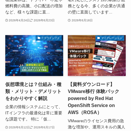
燃料費の高騰、小口配送の増加
務となる今、多くの企業が共通
など、様々な課題に直...
の壁に直面しています...
2026年4月24日
2026年6月23日
2026年6月18日
クラウドシフト
マイグレーション
仮想環境とは？仕組み・種
【資料ダウンロード】
類・メリット・デメリット
VMware移行 体験パック
をわかりやすく解説
powered by Red Hat
OpenShift Service on
企業の情報システムにとって、
AWS（ROSA）
ITインフラの最適化は常に重要
な課題です。 特に「仮...
VMwareのライセンス費用の急
激な増加や、運用スキルの属人
2026年6月12日
2026年6月17日