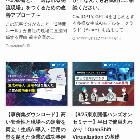
流現場」をつくるための改
談ください。
善アプローチ～
ChatGPTやGPT-4をはじめとす
る多様な生成AIモデルを、クラ
この記事で分かること 「2時間
ウド（Azure）を活用して...
ルール」が自社の現場に直接関
係する理由 荷主企業の...
2025年1月1日
2026年8月6日
2026年8月7日
その他
マイグレーション
【事例集ダウンロード】高
【8/25東京開催ハンズオン
い安全性と現場への定着を
セミナー】半日で簡単丸わ
両立！生成AI導入・活用の
かり！OpenShift
壁を越えた企業の成功事例
Virtualization の基礎