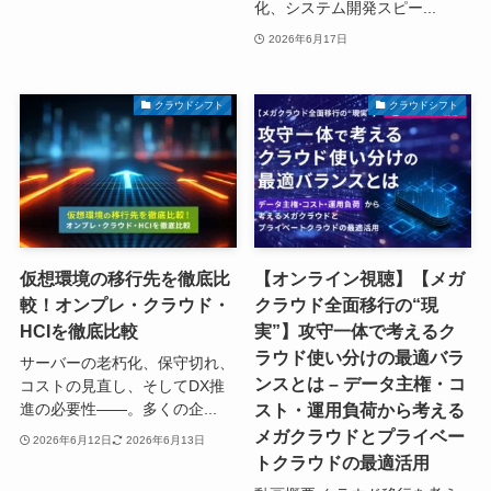
化、システム開発スピー...
2026年6月17日
クラウドシフト
クラウドシフト
仮想環境の移行先を徹底比
【オンライン視聴】【メガ
較！オンプレ・クラウド・
クラウド全面移行の“現
HCIを徹底比較
実”】攻守一体で考えるク
ラウド使い分けの最適バラ
サーバーの老朽化、保守切れ、
ンスとは – データ主権・コ
コストの見直し、そしてDX推
スト・運用負荷から考える
進の必要性――。多くの企...
メガクラウドとプライベー
2026年6月12日
2026年6月13日
トクラウドの最適活用