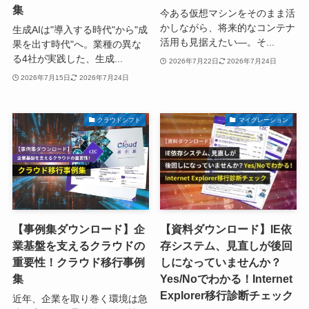
集
今ある仮想マシンをそのまま活
かしながら、将来的なコンテナ
生成AIは"導入する時代"から"成
活用も見据えたい—。そ...
果を出す時代"へ。業種の異な
る4社が実践した、生成...
2026年7月22日
2026年7月24日
2026年7月15日
2026年7月24日
クラウドシフト
マイグレーション
【事例集ダウンロード】企
【資料ダウンロード】IE依
業基盤を支えるクラウドの
存システム、見直しが後回
重要性！クラウド移行事例
しになっていませんか？
集
Yes/Noでわかる！Internet
Explorer移行診断チェック
近年、企業を取り巻く環境は急