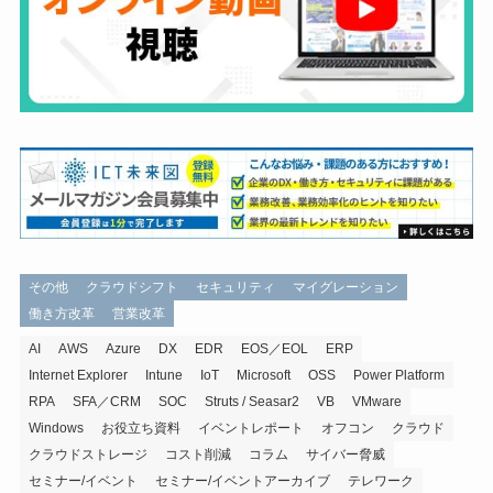
その他
クラウドシフト
セキュリティ
マイグレーション
働き方改革
営業改革
AI
AWS
Azure
DX
EDR
EOS／EOL
ERP
Internet Explorer
Intune
IoT
Microsoft
OSS
Power Platform
RPA
SFA／CRM
SOC
Struts / Seasar2
VB
VMware
Windows
お役立ち資料
イベントレポート
オフコン
クラウド
クラウドストレージ
コスト削減
コラム
サイバー脅威
セミナー/イベント
セミナー/イベントアーカイブ
テレワーク