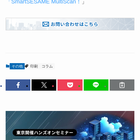
「SmartSESAME MultiScan
！
」
その他
印刷
コラム