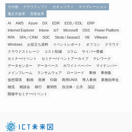
その他
クラウドシフト
セキュリティ
マイグレーション
働き方改革
営業改革
AI
AWS
Azure
DX
EDR
EOS／EOL
ERP
Internet Explorer
Intune
IoT
Microsoft
OSS
Power Platform
RPA
SFA／CRM
SOC
Struts / Seasar2
VB
VMware
Windows
お役立ち資料
イベントレポート
オフコン
クラウド
クラウドストレージ
コスト削減
コラム
サイバー脅威
セミナー/イベント
セミナー/イベントアーカイブ
テレワーク
データセンター
データベース
ホワイトペーパー
マイナンバー
メインフレーム
ランサムウェア
ローコード
事例
事例集
仮想環境
動画
医療
印刷
商用UNIX
導入事例
業務効率化
物流
相談会
移行
脆弱性
自治体・公共
認証
開催中セミナー/イベント