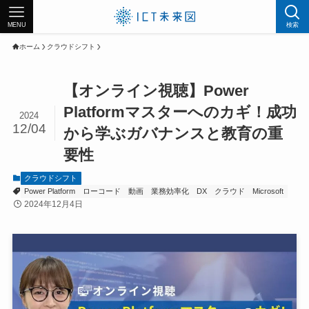
MENU
検索
ホーム
クラウドシフト
【オンライン視聴】Power
Platformマスターへのカギ！成功
2024
12/04
から学ぶガバナンスと教育の重
要性
クラウドシフト
Power Platform
ローコード
動画
業務効率化
DX
クラウド
Microsoft
2024年12月4日