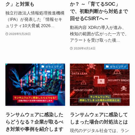
ク」と対策も
か？ ～「育てるSOC」
で、初動判断から対処まで
独立行政法人情報処理推進機構
回せるCSIRTへ～
（IPA）が発表した「情報セキ
ュリティ10大脅威 2026...
動画内容 XDRの導入が進み、
検知の範囲が広がった一方で、
2026年5月28日
アラートを受け取った後...
2026年4月14日
セキュリティ
セキュリティ
ランサムウェアに感染した
ランサムウェアに感染して
らどうなる？企業が取るべ
しまった場合の対処法とは
き対策や事例を紹介します
現代のデジタル社会では、ラン