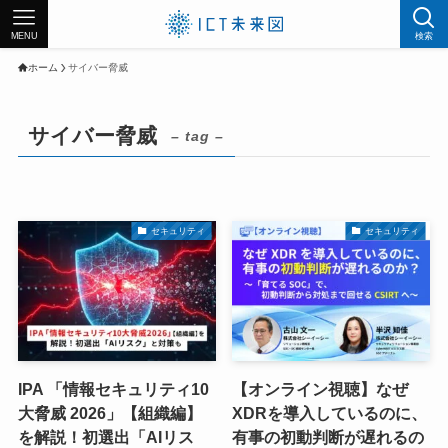
MENU
検索
ホーム
サイバー脅威
サイバー脅威
– tag –
セキュリティ
セキュリティ
IPA 「情報セキュリティ10
【オンライン視聴】なぜ
大脅威 2026」【組織編】
XDRを導入しているのに、
を解説！初選出「AIリス
有事の初動判断が遅れるの