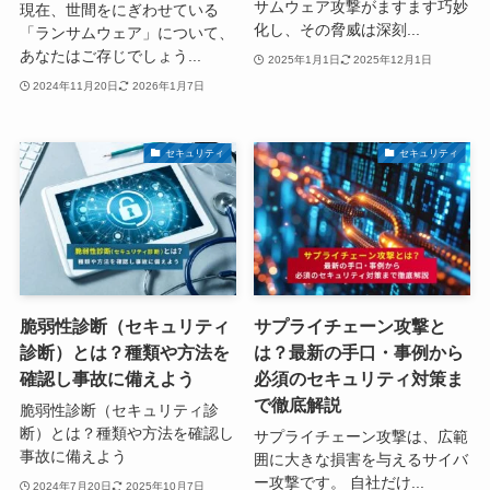
サムウェア攻撃がますます巧妙
現在、世間をにぎわせている
化し、その脅威は深刻...
「ランサムウェア」について、
あなたはご存じでしょう...
2025年1月1日
2025年12月1日
2024年11月20日
2026年1月7日
セキュリティ
セキュリティ
脆弱性診断（セキュリティ
サプライチェーン攻撃と
診断）とは？種類や方法を
は？最新の手口・事例から
確認し事故に備えよう
必須のセキュリティ対策ま
で徹底解説
脆弱性診断（セキュリティ診
断）とは？種類や方法を確認し
サプライチェーン攻撃は、広範
事故に備えよう
囲に大きな損害を与えるサイバ
ー攻撃です。 自社だけ...
2024年7月20日
2025年10月7日