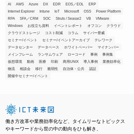
AI
AWS
Azure
DX
EDR
EOS／EOL
ERP
Internet Explorer
Intune
IoT
Microsoft
OSS
Power Platform
RPA
SFA／CRM
SOC
Struts / Seasar2
VB
VMware
Windows
お役立ち資料
イベントレポート
オフコン
クラウド
クラウドストレージ
コスト削減
コラム
サイバー脅威
セミナー/イベント
セミナー/イベントアーカイブ
テレワーク
データセンター
データベース
ホワイトペーパー
マイナンバー
メインフレーム
ランサムウェア
ローコード
事例
事例集
仮想環境
動画
医療
印刷
商用UNIX
導入事例
業務効率化
物流
相談会
移行
脆弱性
自治体・公共
認証
開催中セミナー/イベント
働き方改革や業務効率化など、タイムリーなトピックス
やキーワードから世の中の動向をひも解き、