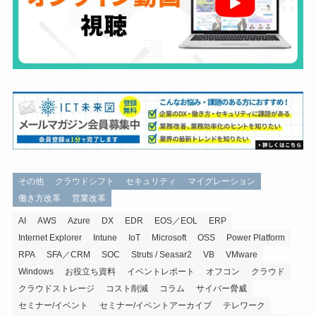
その他
クラウドシフト
セキュリティ
マイグレーション
働き方改革
営業改革
AI
AWS
Azure
DX
EDR
EOS／EOL
ERP
Internet Explorer
Intune
IoT
Microsoft
OSS
Power Platform
RPA
SFA／CRM
SOC
Struts / Seasar2
VB
VMware
Windows
お役立ち資料
イベントレポート
オフコン
クラウド
クラウドストレージ
コスト削減
コラム
サイバー脅威
セミナー/イベント
セミナー/イベントアーカイブ
テレワーク