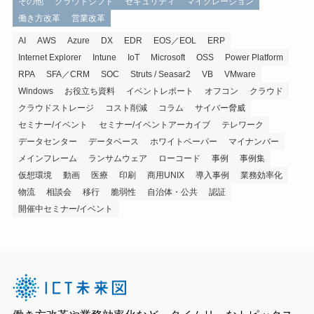
その他
クラウドシフト
セキュリティ
マイグレーション
働き方改革
営業改革
AI
AWS
Azure
DX
EDR
EOS／EOL
ERP
Internet Explorer
Intune
IoT
Microsoft
OSS
Power Platform
RPA
SFA／CRM
SOC
Struts / Seasar2
VB
VMware
Windows
お役立ち資料
イベントレポート
オフコン
クラウド
クラウドストレージ
コスト削減
コラム
サイバー脅威
セミナー/イベント
セミナー/イベントアーカイブ
テレワーク
データセンター
データベース
ホワイトペーパー
マイナンバー
メインフレーム
ランサムウェア
ローコード
事例
事例集
仮想環境
動画
医療
印刷
商用UNIX
導入事例
業務効率化
物流
相談会
移行
脆弱性
自治体・公共
認証
開催中セミナー/イベント