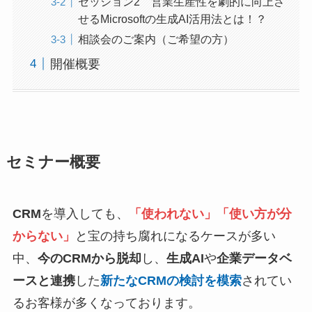
セッション2 営業生産性を劇的に向上さ
せるMicrosoftの生成AI活用法とは！？
相談会のご案内（ご希望の方）
開催概要
セミナー概要
CRM
を導入しても、
「使われない」「使い方が分
からない」
と宝の持ち腐れになるケースが多い
中、
今のCRMから脱却
し、
生成AI
や
企業データベ
ースと連携
した
新たなCRMの検討を模索
されてい
るお客様が多くなっております。