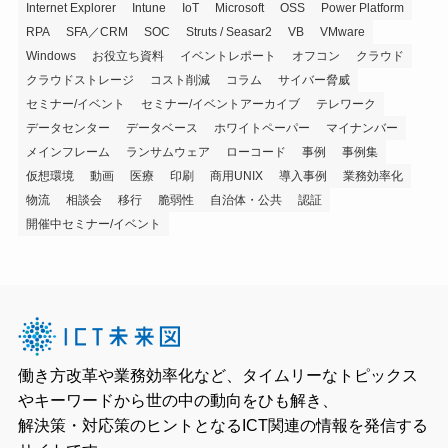
Internet Explorer
Intune
IoT
Microsoft
OSS
Power Platform
RPA
SFA／CRM
SOC
Struts / Seasar2
VB
VMware
Windows
お役立ち資料
イベントレポート
オフコン
クラウド
クラウドストレージ
コスト削減
コラム
サイバー脅威
セミナー/イベント
セミナー/イベントアーカイブ
テレワーク
データセンター
データベース
ホワイトペーパー
マイナンバー
メインフレーム
ランサムウェア
ローコード
事例
事例集
仮想環境
動画
医療
印刷
商用UNIX
導入事例
業務効率化
物流
相談会
移行
脆弱性
自治体・公共
認証
開催中セミナー/イベント
働き方改革や業務効率化など、タイムリーなトピックス
やキーワードから世の中の動向をひも解き、
解決策・対応策のヒントとなるICT関連の情報を発信する