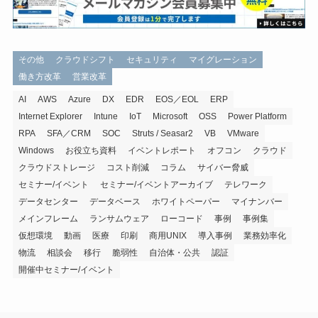
その他
クラウドシフト
セキュリティ
マイグレーション
働き方改革
営業改革
AI
AWS
Azure
DX
EDR
EOS／EOL
ERP
Internet Explorer
Intune
IoT
Microsoft
OSS
Power Platform
RPA
SFA／CRM
SOC
Struts / Seasar2
VB
VMware
Windows
お役立ち資料
イベントレポート
オフコン
クラウド
クラウドストレージ
コスト削減
コラム
サイバー脅威
セミナー/イベント
セミナー/イベントアーカイブ
テレワーク
データセンター
データベース
ホワイトペーパー
マイナンバー
メインフレーム
ランサムウェア
ローコード
事例
事例集
仮想環境
動画
医療
印刷
商用UNIX
導入事例
業務効率化
物流
相談会
移行
脆弱性
自治体・公共
認証
開催中セミナー/イベント