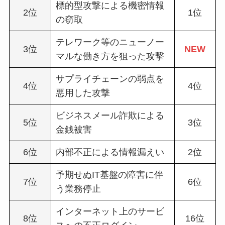
標的型攻撃による機密情報
2位
1位
の窃取
テレワーク等のニューノー
3位
NEW
マルな働き方を狙った攻撃
サプライチェーンの弱点を
4位
4位
悪用した攻撃
ビジネスメール詐欺による
5位
3位
金銭被害
6位
内部不正による情報漏えい
2位
予期せぬIT基盤の障害に伴
7位
6位
う業務停止
インターネット上のサービ
8位
16位