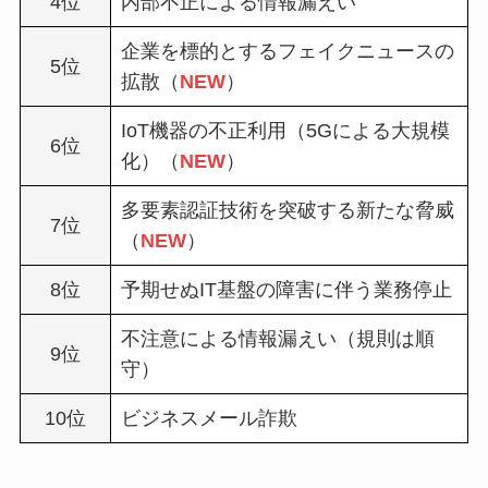
4位
内部不正による情報漏えい
企業を標的とするフェイクニュースの
5位
拡散（
NEW
）
IoT機器の不正利用（5Gによる大規模
6位
化）（
NEW
）
多要素認証技術を突破する新たな脅威
7位
（
NEW
）
8位
予期せぬIT基盤の障害に伴う業務停止
不注意による情報漏えい（規則は順
9位
守）
10位
ビジネスメール詐欺