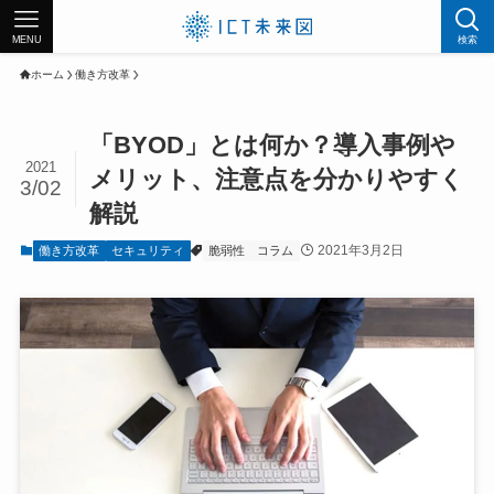
MENU
検索
ホーム
働き方改革
「BYOD」とは何か？導入事例や
2021
メリット、注意点を分かりやすく
3/02
解説
2021年3月2日
働き方改革
セキュリティ
脆弱性
コラム