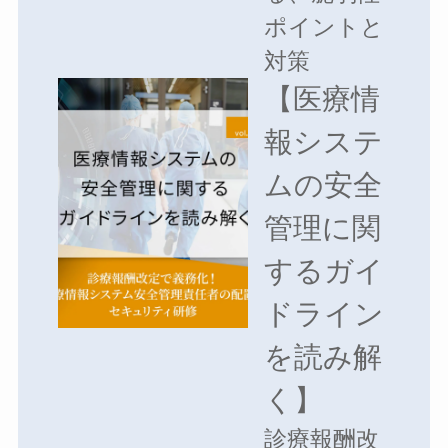
ポイントと
対策
【医療情
報システ
ムの安全
管理に関
するガイ
ドライン
を読み解
く】
診療報酬改