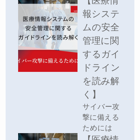
【医療情
報システ
ムの安全
管理に関
するガイ
ドライン
を読み解
く】
サイバー攻
撃に備える
ためには
【医療情