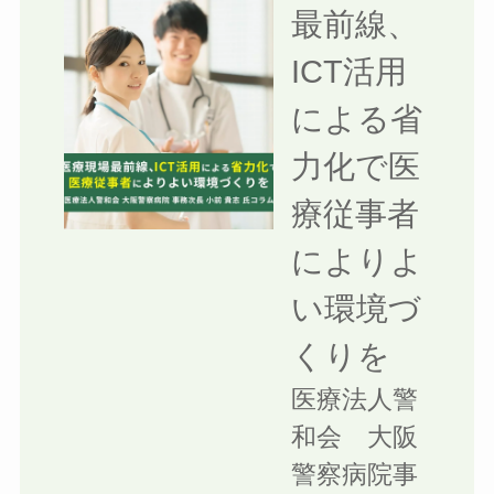
最前線、
ICT活用
による省
力化で医
療従事者
によりよ
い環境づ
くりを
医療法人警
和会 大阪
警察病院事