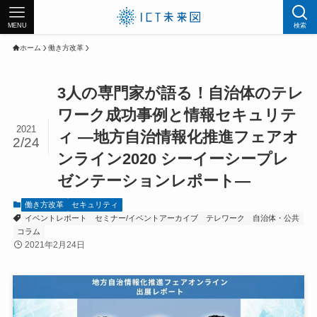
MENU
検索
ホーム
働き方改革
3人の専門家が語る！自治体のテレ
ワーク成功事例と情報セキュリテ
2021
ィ ―地方自治情報化推進フェアオ
2/24
ンライン2020 シーイーシープレ
ゼンテーションレポート―
働き方改革
セキュリティ
イベントレポート
セミナー/イベントアーカイブ
テレワーク
自治体・公共
コラム
2021年2月24日