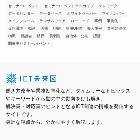
セミナー/イベント
セミナー/イベントアーカイブ
テレワーク
データセンター
データベース
ホワイトペーパー
マイナンバー
メインフレーム
ランサムウェア
ローコード
事例
事例集
仮想環境
動画
医療
印刷
商用UNIX
導入事例
業務効率化
物流
相談会
移行
脆弱性
自治体・公共
認証
開催中セミナー/イベント
働き方改革や業務効率化など、タイムリーなトピックス
やキーワードから世の中の動向をひも解き、
解決策・対応策のヒントとなるICT関連の情報を発信する
サイトです。
身近な視点から、分かりやすく解説します。