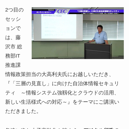
2つ目の
セッシ
ョンで
は、藤
沢市 総
務部IT
推進課
情報政策担当の大高利夫氏にお越しいただき、
『「三層の見直し」に向けた自治体情報セキュリ
ティ ～情報システム強靱化とクラウドの活用、
新しい生活様式への対応～』をテーマにご講演い
ただきました。