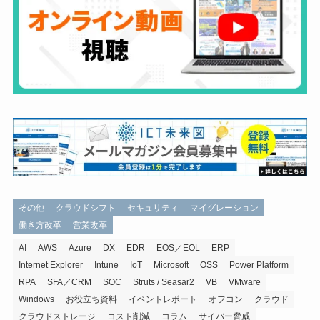
その他
クラウドシフト
セキュリティ
マイグレーション
働き方改革
営業改革
AI
AWS
Azure
DX
EDR
EOS／EOL
ERP
Internet Explorer
Intune
IoT
Microsoft
OSS
Power Platform
RPA
SFA／CRM
SOC
Struts / Seasar2
VB
VMware
Windows
お役立ち資料
イベントレポート
オフコン
クラウド
クラウドストレージ
コスト削減
コラム
サイバー脅威