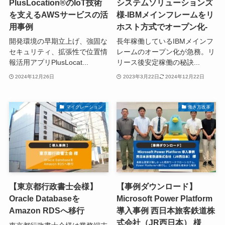
PlusLocation®のIoT技術
システムソリューションズ
を支えるAWSサービスの活
様-IBMメインフレームをリ
用事例
ホスト方式でオープン化-
開発環境の早期立上げ、強固な
長年稼働しているIBMメインフ
セキュリティ、拡張性で位置情
レームのオープン化が急務。リ
報活用アプリPlusLocat...
リース後安定稼働の秘訣...
2024年12月26日
2023年3月22日
2024年12月22日
マイグレーション
働き方改革
【東京都行政書士会様】
【事例ダウンロード】
Oracle Databaseを
Microsoft Power Platform
Amazon RDSへ移行
導入事例 西日本旅客鉄道株
式会社（JR西日本） 様