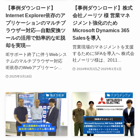
【事例ダウンロード】
【事例ダウンロード】株式
Internet Explorer依存のア
会社ノーリツ 様 営業マネ
プリケーションのマルチブ
ジメント強化のため
ラウザー対応―自動変換ツ
Microsoft Dynamics 365
ールの活用で効率的なIE脱
Salesを導入
却を実現―
営業現場のマネジメントを支援
するためにSFAを導入へ 株式会
IEサポート終了に伴うWebシス
社ノーリツ様は、2011...
テムのマルチブラウザー対応
IE依存のWebアプリケーシ...
2024年8月2日
2025年2月1日
2025年3月18日
働き方改革
クラウドシフト