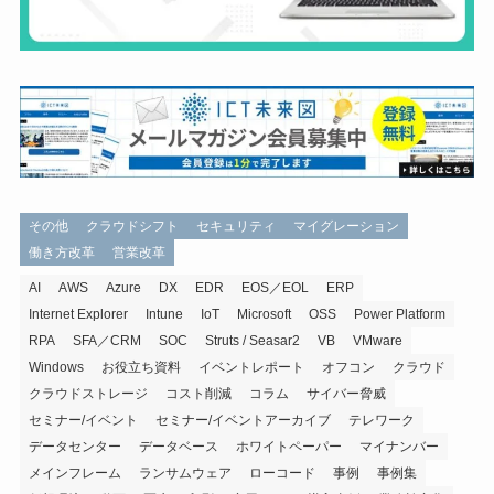
その他
クラウドシフト
セキュリティ
マイグレーション
働き方改革
営業改革
AI
AWS
Azure
DX
EDR
EOS／EOL
ERP
Internet Explorer
Intune
IoT
Microsoft
OSS
Power Platform
RPA
SFA／CRM
SOC
Struts / Seasar2
VB
VMware
Windows
お役立ち資料
イベントレポート
オフコン
クラウド
クラウドストレージ
コスト削減
コラム
サイバー脅威
セミナー/イベント
セミナー/イベントアーカイブ
テレワーク
データセンター
データベース
ホワイトペーパー
マイナンバー
メインフレーム
ランサムウェア
ローコード
事例
事例集