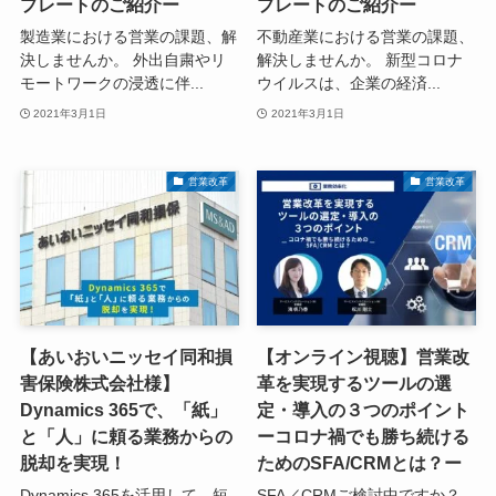
プレートのご紹介ー
プレートのご紹介ー
製造業における営業の課題、解
不動産業における営業の課題、
決しませんか。 外出自粛やリ
解決しませんか。 新型コロナ
モートワークの浸透に伴...
ウイルスは、企業の経済...
2021年3月1日
2021年3月1日
営業改革
営業改革
【あいおいニッセイ同和損
【オンライン視聴】営業改
害保険株式会社様】
革を実現するツールの選
Dynamics 365で、「紙」
定・導入の３つのポイント
と「人」に頼る業務からの
ーコロナ禍でも勝ち続ける
脱却を実現！
ためのSFA/CRMとは？ー
Dynamics 365を活用して、短
SFA／CRMご検討中ですか？