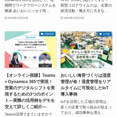
期間でワークフローシステムを
新型コロナウイルスは、企業の
構築 あいおいニッセイ同...
経済活動・働き方に大きな...
2020年12月21日
2020年12月15日
営業改革
その他
【オンライン視聴】Teams
おいしい海苔づくりは湿度
+ Dynamics 365で実現！
管理が命！湿度管理をリア
営業のデジタルシフトを実
ルタイムに可視化したIoT
現するための3つのポイン
導入事例
ト―実際の活用例をデモを
IoTを活用した工場の管理は、
交えて詳しくご紹介―
多くの企業で取り組みが始まっ
ており、成功事例も増え...
Teams活用できていますか？