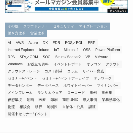
その他
クラウドシフト
セキュリティ
マイグレーション
働き方改革
営業改革
AI
AWS
Azure
DX
EDR
EOS／EOL
ERP
Internet Explorer
Intune
IoT
Microsoft
OSS
Power Platform
RPA
SFA／CRM
SOC
Struts / Seasar2
VB
VMware
Windows
お役立ち資料
イベントレポート
オフコン
クラウド
クラウドストレージ
コスト削減
コラム
サイバー脅威
セミナー/イベント
セミナー/イベントアーカイブ
テレワーク
データセンター
データベース
ホワイトペーパー
マイナンバー
メインフレーム
ランサムウェア
ローコード
事例
事例集
仮想環境
動画
医療
印刷
商用UNIX
導入事例
業務効率化
物流
相談会
移行
脆弱性
自治体・公共
認証
開催中セミナー/イベント