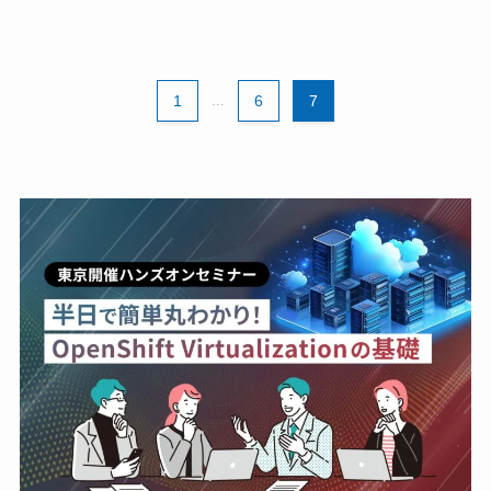
1
...
6
7