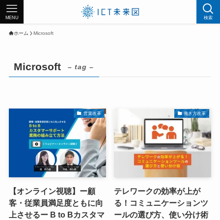
MENU
検索
ホーム
Microsoft
Microsoft
– tag –
営業改革
働き方改革
【オンライン視聴】ー顧
テレワークの効率が上が
客・従業員満足度ともに向
る！コミュニケーションツ
上させるー B to Bカスタマ
ールの選び方、使い分け術