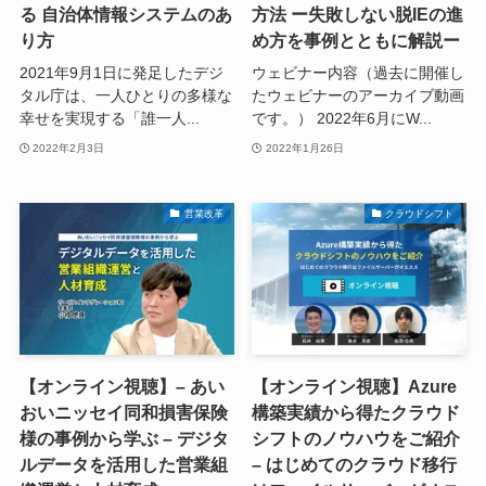
る 自治体情報システムのあ
方法 ー失敗しない脱IEの進
り方
め方を事例とともに解説ー
2021年9月1日に発足したデジ
ウェビナー内容（過去に開催し
タル庁は、一人ひとりの多様な
たウェビナーのアーカイブ動画
幸せを実現する「誰一人...
です。） 2022年6月にW...
2022年2月3日
2022年1月26日
営業改革
クラウドシフト
【オンライン視聴】– あい
【オンライン視聴】Azure
おいニッセイ同和損害保険
構築実績から得たクラウド
様の事例から学ぶ – デジタ
シフトのノウハウをご紹介
ルデータを活用した営業組
– はじめてのクラウド移行