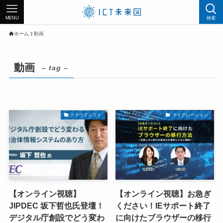
MENU
検索
ホーム
動画
動画
– tag –
クラウドシフト
マイグレーション
【オンライン視聴】
【オンライン視聴】お急ぎ
JIPDEC 坂下哲也氏登壇！
ください！IEサポート終了
デジタル庁創設でどう変わ
に向けたブラウザーの移行