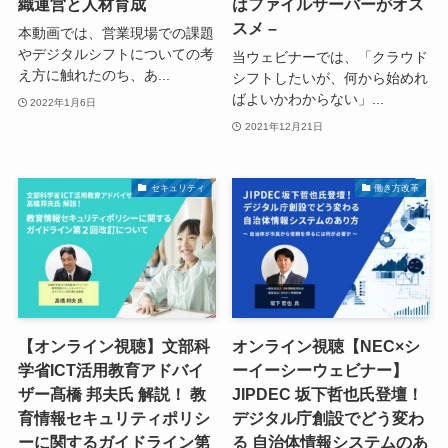
織運営と人材育成
はファイルサーバーがオス
スメ –
本動画では、営業現場での課題
やデジタルシフトについての考
当ウェビナーでは、「クラウド
え方に触れたのち、あ...
シフトしたいが、何から始めれ
ばよいかわからない」...
2022年1月6日
2021年12月21日
セキュリティ
働き方改革
【オンライン視聴】文部科
オンライン視聴【NEC×シ
学省ICT活用教育アドバイ
ーイーシーウェビナー】
ザー髙橋 邦夫氏 解説！ 教
JIPDEC 坂下哲也氏登壇！
育情報セキュリティポリシ
デジタル庁創設でどう変わ
ーに関するガイドライン第
る 自治体情報システムのあ