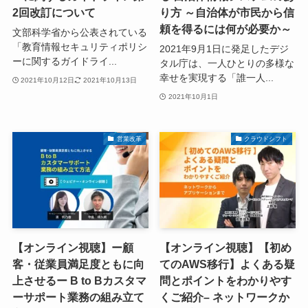
2回改訂について
り方 ～自治体が市民から信
頼を得るには何が必要か～
文部科学省から公表されている
「教育情報セキュリティポリシ
2021年9月1日に発足したデジ
ーに関するガイドライ...
タル庁は、一人ひとりの多様な
幸せを実現する「誰一人...
2021年10月12日
2021年10月13日
2021年10月1日
営業改革
クラウドシフト
【オンライン視聴】ー顧
【オンライン視聴】【初め
客・従業員満足度ともに向
てのAWS移行】よくある疑
上させるー B to Bカスタマ
問とポイントをわかりやす
ーサポート業務の組み立て
くご紹介– ネットワークか