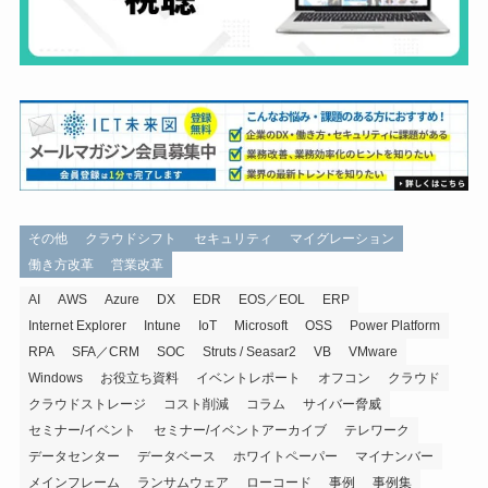
その他
クラウドシフト
セキュリティ
マイグレーション
働き方改革
営業改革
AI
AWS
Azure
DX
EDR
EOS／EOL
ERP
Internet Explorer
Intune
IoT
Microsoft
OSS
Power Platform
RPA
SFA／CRM
SOC
Struts / Seasar2
VB
VMware
Windows
お役立ち資料
イベントレポート
オフコン
クラウド
クラウドストレージ
コスト削減
コラム
サイバー脅威
セミナー/イベント
セミナー/イベントアーカイブ
テレワーク
データセンター
データベース
ホワイトペーパー
マイナンバー
メインフレーム
ランサムウェア
ローコード
事例
事例集