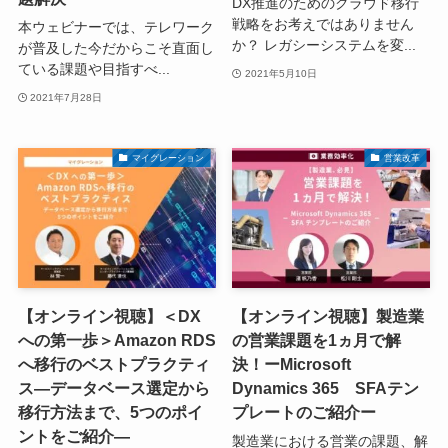
DX推進のためのクラウド移行
戦略をお考えではありません
本ウェビナーでは、テレワーク
か？ レガシーシステムを変...
が普及した今だからこそ直面し
ている課題や目指すべ...
2021年5月10日
2021年7月28日
マイグレーション
営業改革
【オンライン視聴】＜DX
【オンライン視聴】製造業
への第一歩＞Amazon RDS
の営業課題を1ヵ月で解
へ移行のベストプラクティ
決！ーMicrosoft
ス―データベース選定から
Dynamics 365 SFAテン
移行方法まで、5つのポイ
プレートのご紹介ー
ントをご紹介―
製造業における営業の課題、解