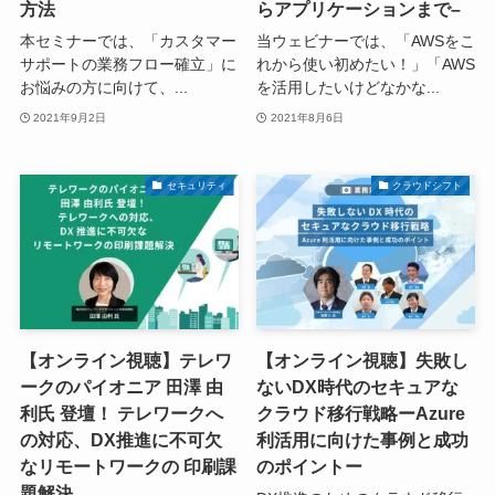
方法
らアプリケーションまで–
本セミナーでは、「カスタマー
当ウェビナーでは、「AWSをこ
サポートの業務フロー確立」に
れから使い初めたい！」「AWS
お悩みの方に向けて、...
を活用したいけどなかな...
2021年9月2日
2021年8月6日
セキュリティ
クラウドシフト
【オンライン視聴】テレワ
【オンライン視聴】失敗し
ークのパイオニア 田澤 由
ないDX時代のセキュアな
利氏 登壇！ テレワークへ
クラウド移行戦略ーAzure
の対応、DX推進に不可欠
利活用に向けた事例と成功
なリモートワークの 印刷課
のポイントー
題解決