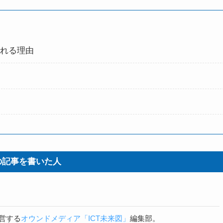
される理由
果
の記事を書いた人
営する
オウンドメディア「ICT未来図」
編集部。