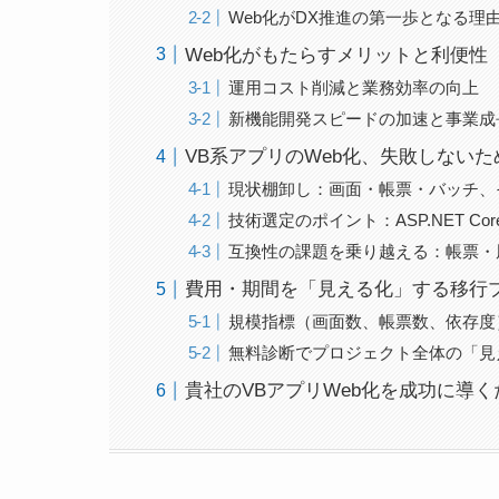
Web化がDX推進の第一歩となる理
Web化がもたらすメリットと利便性
運用コスト削減と業務効率の向上
新機能開発スピードの加速と事業成
VB系アプリのWeb化、失敗しない
現状棚卸し：画面・帳票・バッチ、
技術選定のポイント：ASP.NET Core
互換性の課題を乗り越える：帳票・
費用・期間を「見える化」する移行
規模指標（画面数、帳票数、依存度
無料診断でプロジェクト全体の「見
貴社のVBアプリWeb化を成功に導く