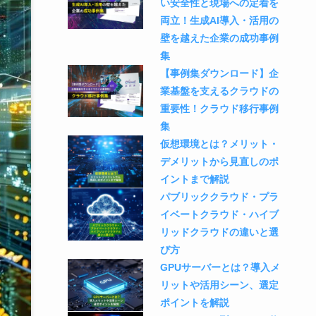
い安全性と現場への定着を
両立！生成AI導入・活用の
壁を越えた企業の成功事例
集
【事例集ダウンロード】企
業基盤を支えるクラウドの
重要性！クラウド移行事例
集
仮想環境とは？メリット・
デメリットから見直しのポ
イントまで解説
パブリッククラウド・プラ
イベートクラウド・ハイブ
リッドクラウドの違いと選
び方
GPUサーバーとは？導入メ
リットや活用シーン、選定
ポイントを解説