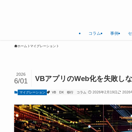
コラム
事例
セ
ホーム
マイグレーション
2026
VBアプリのWeb化を失敗し
6/01
2026年2月19日
202
マイグレーション
VB
DX
移行
コラム