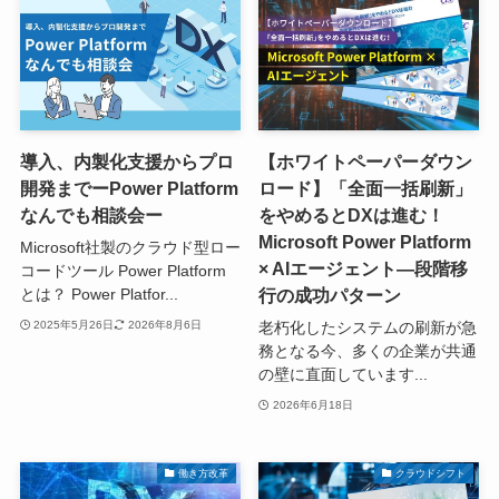
導入、内製化支援からプロ
【ホワイトペーパーダウン
開発までーPower Platform
ロード】「全面一括刷新」
なんでも相談会ー
をやめるとDXは進む！
Microsoft Power Platform
Microsoft社製のクラウド型ロー
× AIエージェント―段階移
コードツール Power Platform
行の成功パターン
とは？ Power Platfor...
老朽化したシステムの刷新が急
2025年5月26日
2026年8月6日
務となる今、多くの企業が共通
の壁に直面しています...
2026年6月18日
働き方改革
クラウドシフト