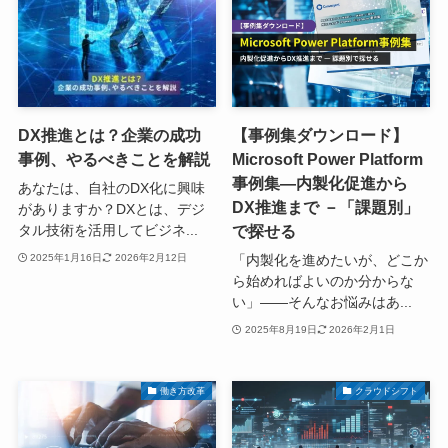
DX推進とは？企業の成功
【事例集ダウンロード】
事例、やるべきことを解説
Microsoft Power Platform
事例集―内製化促進から
あなたは、自社のDX化に興味
DX推進まで －「課題別」
がありますか？DXとは、デジ
で探せる
タル技術を活用してビジネ...
「内製化を進めたいが、どこか
2025年1月16日
2026年2月12日
ら始めればよいのか分からな
い」――そんなお悩みはあ...
2025年8月19日
2026年2月1日
働き方改革
クラウドシフト