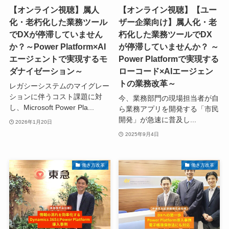
【オンライン視聴】属人
【オンライン視聴】【ユー
化・老朽化した業務ツール
ザー企業向け】属人化・老
でDXが停滞していません
朽化した業務ツールでDX
か？～Power Platform×AI
が停滞していませんか？ ～
エージェントで実現するモ
Power Platformで実現する
ダナイゼーション～
ローコード×AIエージェン
トの業務改革～
レガシーシステムのマイグレー
ションに伴うコスト課題に対
今、業務部門の現場担当者が自
し、Microsoft Power Pla...
ら業務アプリを開発する「市民
開発」が急速に普及し...
2026年1月20日
2025年9月4日
働き方改革
働き方改革